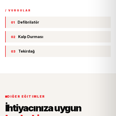
/ VURGULAR
Defibrilatör
01
Kalp Durması
02
Tekirdağ
03
DIĞER EĞITIMLER
İhtiyacınıza uygun