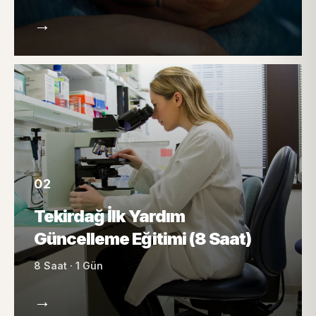
→
02
Tekirdağ İlk Yardım
Güncelleme Eğitimi (8 Saat)
8 Saat · 1 Gün
→