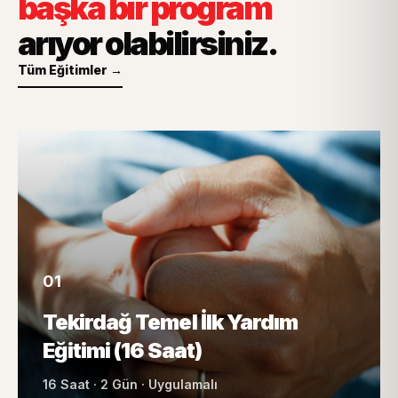
başka bir program
arıyor olabilirsiniz.
Tüm Eğitimler →
01
Tekirdağ Temel İlk Yardım
Eğitimi (16 Saat)
16 Saat · 2 Gün · Uygulamalı