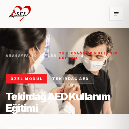
TEKIRDAĞ AED KULLANIM
ANASAYFA
/
EĞITIMLER
/
EĞITIMI
ÖZEL MODÜL
TEKIRDAĞ AED
Tekirdağ AED Kullanım
Eğitimi
Tekirdağ il genelinde otomatik eksternal