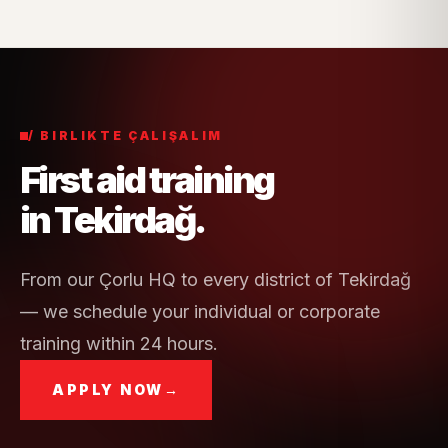
/ BIRLIKTE ÇALIŞALIM
First aid training
in Tekirdağ.
From our Çorlu HQ to every district of Tekirdağ
— we schedule your individual or corporate
training within 24 hours.
APPLY NOW
→