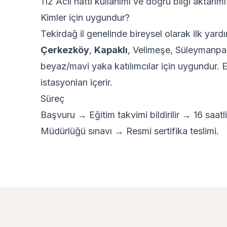
112 Acil hattı kullanımı ve doğru bilgi aktarımı
Kimler için uygundur?
Tekirdağ il genelinde bireysel olarak ilk yard
Çerkezköy
,
Kapaklı
, Velimeşe, Süleymanpa
beyaz/mavi yaka katılımcılar için uygundur. Eğ
istasyonları içerir.
Süreç
Başvuru → Eğitim takvimi bildirilir → 16 saat
Müdürlüğü sınavı → Resmi sertifika teslimi.