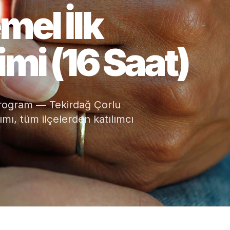
mel İlk
→
mi (16 Saat)
 program — Tekirdağ Çorlu
mı, tüm ilçelerden katılımcı