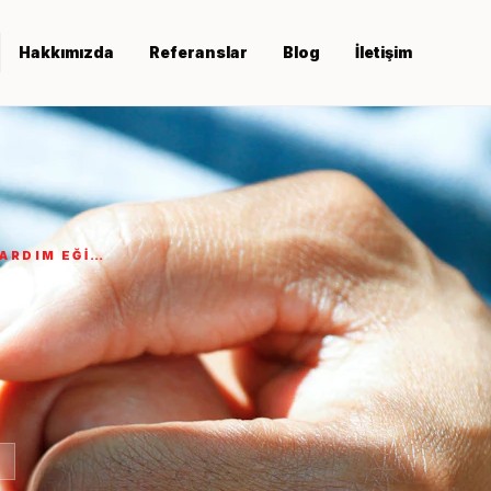
Hakkımızda
Referanslar
Blog
İletişim
→
elleme)
→
YARDIM EĞI…
→
rdım
→
→