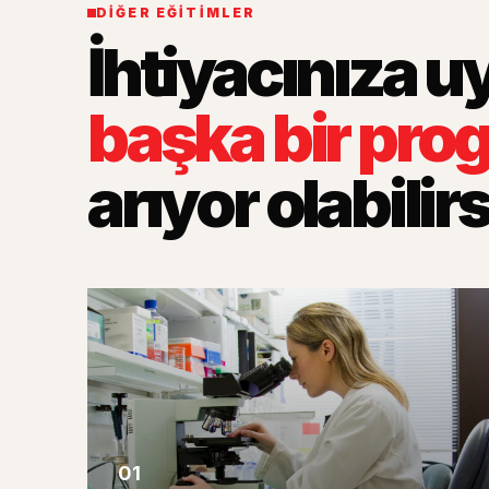
DIĞER EĞITIMLER
İhtiyacınıza 
başka bir pro
arıyor olabilirs
01