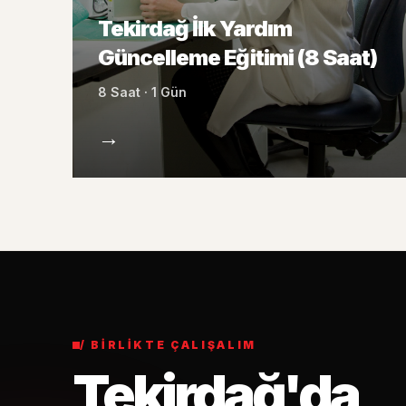
Tekirdağ İlk Yardım
Güncelleme Eğitimi (8 Saat)
8 Saat · 1 Gün
→
/ BIRLIKTE ÇALIŞALIM
Tekirdağ'da