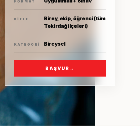
Uygulamalı + Sınav
FORMAT
Birey, ekip, öğrenci (tüm
KITLE
Tekirdağ ilçeleri)
Bireysel
KATEGORI
BAŞVUR
→