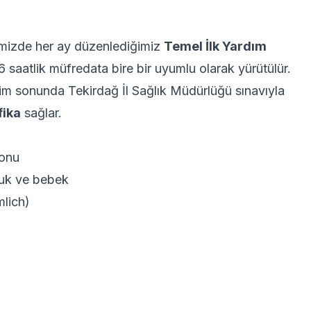
izde her ay düzenlediğimiz
Temel İlk Yardım
 16 saatlik müfredata bire bir uyumlu olarak yürütülür.
tim sonunda Tekirdağ İl Sağlık Müdürlüğü sınavıyla
fika
sağlar.
yonu
cuk ve bebek
lich)