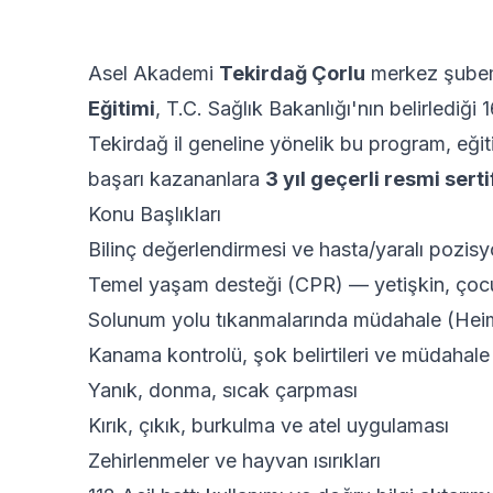
Asel Akademi
Tekirdağ Çorlu
merkez şubem
Eğitimi
, T.C. Sağlık Bakanlığı'nın belirlediği
Tekirdağ il geneline yönelik bu program, eği
başarı kazananlara
3 yıl geçerli resmi serti
Konu Başlıkları
Bilinç değerlendirmesi ve hasta/yaralı pozis
Temel yaşam desteği (CPR) — yetişkin, ço
Solunum yolu tıkanmalarında müdahale (Heim
Kanama kontrolü, şok belirtileri ve müdahale
Yanık, donma, sıcak çarpması
Kırık, çıkık, burkulma ve atel uygulaması
Zehirlenmeler ve hayvan ısırıkları