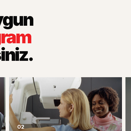
uygun
gram
iniz.
02