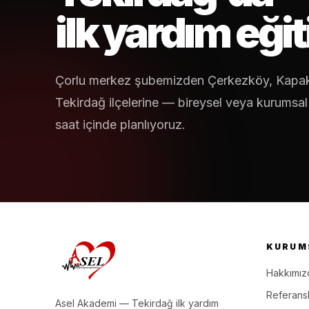
ilk yardım eğit
Çorlu merkez şubemizden Çerkezköy, Kapak
Tekirdağ ilçelerine — bireysel veya kurumsa
saat içinde planlıyoruz.
KURUM
Hakkımız
Referansl
Asel Akademi — Tekirdağ ilk yardım