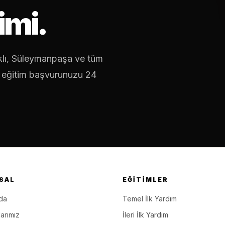
imi.
lı, Süleymanpaşa ve tüm
l eğitim başvurunuzu 24
SAL
EĞITIMLER
da
Temel İlk Yardım
arımız
İleri İlk Yardım