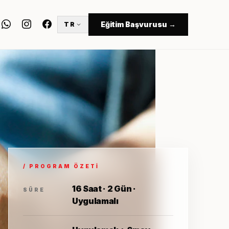
Eğitim Başvurusu →
TR
/ PROGRAM ÖZETI
16 Saat · 2 Gün ·
SÜRE
Uygulamalı