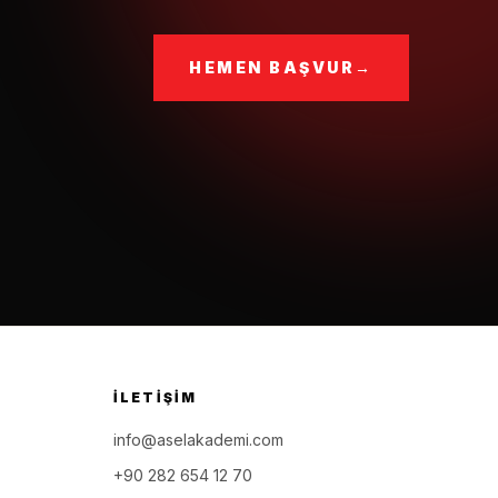
HEMEN BAŞVUR
→
İLETIŞIM
info@aselakademi.com
+90 282 654 12 70